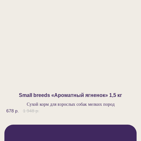
Представителям сетей и дистрибьюторам
Заводчикам и владельцам питомников
Дилерам и оптовым покупателям
Владельцам хвостиков, кто любит почитать
Ветеринарам
Политика конфиденциальности
Публичная оферта
Согласие на обработку персональных
данных
Возвраты и претензии
Согласие на рекламу
Пользовательское соглашение
Условия оплаты и доставки
Политика использования Cookie
Small breeds «Ароматный ягненок»‎ 1,5 кг
Сухой корм для взрослых собак мелких пород
678
р.
1 948
р.