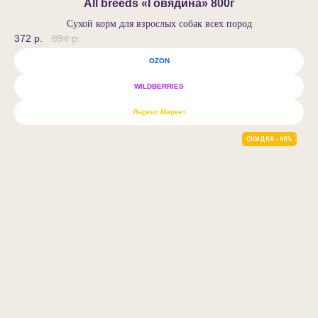
All breeds «Говядина»‎ 800г
Сухой корм для взрослых собак всех пород
372
р.
894
р.
OZON
WILDBERRIES
Яндекс Маркет
СКИДКА - 60%
Нутрит
ООО «Компания «НУТРИТ»
ИНН 5406846900
ОГРН: 1027700067328
Адрес: Достоевского, 11, оф.503,
Новосибирская область, г.