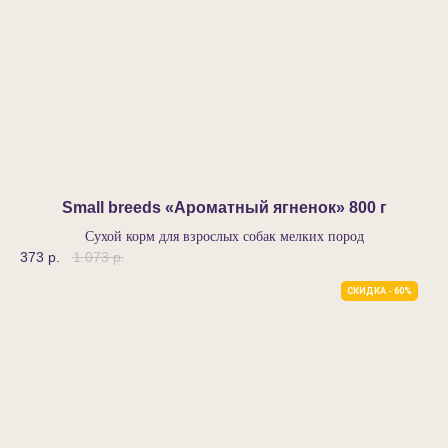
Новосибирск
+7 (995) 575-16-49
info@nutreat.pro
Часы работы:
с 9 до 19 по НСК
Каталог
Для кошек
Small breeds «Ароматный ягненок»‎ 800 г
Нутрит
Сухой корм для взрослых собак мелких пород
Для собак
Нутрит
373
р.
1 073
р.
Покупателям
СКИДКА - 60%
Оплата и доставка
Сертификаты
Производство
Заводчикам
О бренде
Контакты
Схема перевода на новый корм