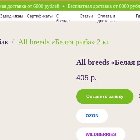
 доставка от 6000 рублей
Бесплатная доставка от 6000 рублей
кам
Сертификаты
О
Статьи
Оплата и
Где купить
бренде
доставка
бак
/
All breeds «Белая рыба»‎ 2 кг
All breeds «Белая р
405
р.
Оставить заявку
OZON
WILDBERRIES