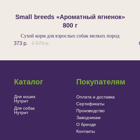
Small breeds «Ароматный ягненок»‎
800 г
Сухой корм для взрослых собак мелких пород
373
р.
1 073
р.
Каталог
Покупателям
Для кошек
Оплата и доставка
Нутрит
Сертификаты
Для собак
Производство
Нутрит
Заводчикам
О бренде
Контакты