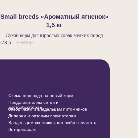
Small breeds «Ароматный ягненок»‎
1,5 кг
Сухой корм для взрослых собак мелких пород
678
р.
1 948
р.
Схема перевода на новый корм
Представителям сетей и
дистрибьюторам
Заводчикам и владельцам питомников
Дилерам и оптовым покупателям
Владельцам хвостиков, кто любит почитать
Ветеринарам