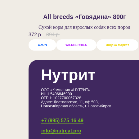
All breeds «Говядина»‎ 800г
Сухой корм для взрослых собак всех пород
372
р.
894
р.
OZON
WILDBERRIES
Яндекс Маркет
Нутрит
ООО «Компания «НУТРИТ»
ИНН 5406846900
ОГРН: 1027700067328
Адрес: Достоевского, 11, оф.503,
Новосибирская область, г. Новосибирск
+7 (995) 575-16-49
info@nutreat.pro