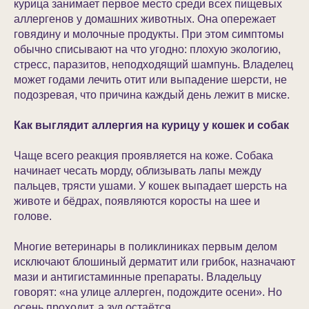
курица занимает первое место среди всех пищевых
аллергенов у домашних животных. Она опережает
говядину и молочные продукты. При этом симптомы
обычно списывают на что угодно: плохую экологию,
стресс, паразитов, неподходящий шампунь. Владелец
может годами лечить отит или выпадение шерсти, не
подозревая, что причина каждый день лежит в миске.
Как выглядит аллергия на курицу у кошек и собак
Чаще всего реакция проявляется на коже. Собака
начинает чесать морду, облизывать лапы между
пальцев, трясти ушами. У кошек выпадает шерсть на
животе и бёдрах, появляются коросты на шее и
голове.
Многие ветеринары в поликлиниках первым делом
исключают блошиный дерматит или грибок, назначают
мази и антигистаминные препараты. Владельцу
говорят: «на улице аллерген, подождите осени». Но
осень проходит, а зуд остаётся.