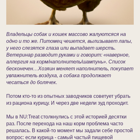
Владельцы собак и кошек массово жалуютсяся на
одно и то же. Питомец чешется, вылизывает лапы,
у него слезятся глаза или выпадает шерсть.
Ветеринар разводит руками и говорит: «наверное,
аллергия на корм/наполнитель/шампунь». Список
бесконечен…Хозяин меняет наполнитель, покупает
увлажнитель воздуха, а собака продолжает
чесаться до болячек.
Потом кто-то из опытных заводчиков советует убрать
из рациона курицу. И через две недели зуд проходит.
Мы в NU:Treat столкнулись с этой историей десятки
раз. После перехода на наш корм проблема часто
решалась. В какой-то момент мы задали себе простой
вопрос: если курица - самый частый пищевой