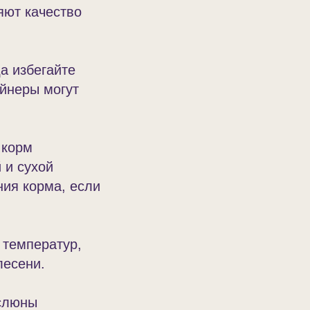
яют качество
а избегайте
йнеры могут
 корм
 и сухой
ния корма, если
 температур,
лесени.
 слюны