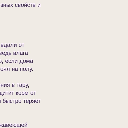
езных свойств и
 вдали от
ведь влага
р, если дома
оял на полу.
ния в тару,
щитит корм от
й быстро теряет
ержавеющей