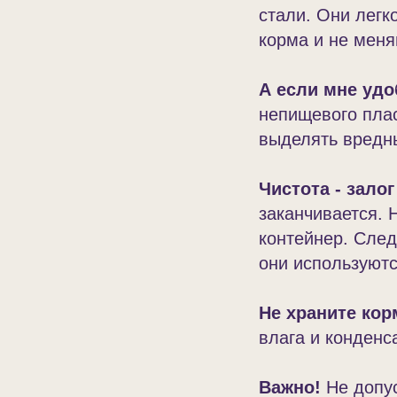
стали. Они легк
корма и не меня
А если мне удо
непищевого пла
выделять вредны
Чистота - зало
заканчивается. 
контейнер. След
они используютс
Не храните кор
влага и конденс
Важно!
Не допус