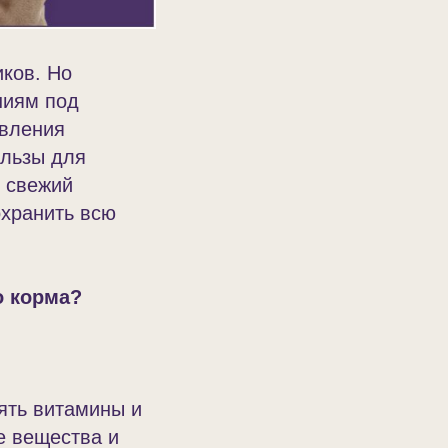
ков. Но
ниям под
авления
ользы для
и свежий
охранить всю
о корма?
ять витамины и
е вещества и