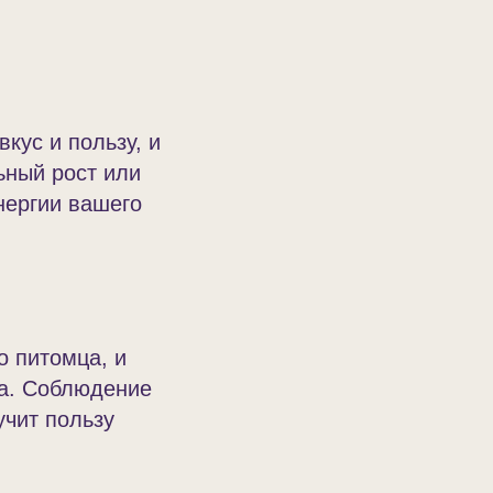
кус и пользу, и
ьный рост или
нергии вашего
о питомца, и
ва. Соблюдение
учит пользу