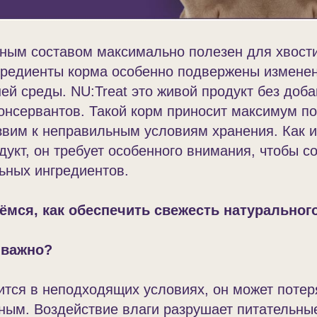
ным составом максимально полезен для хвости
гредиенты корма особенно подвержены измене
й среды. NU:Treat это живой продукт без доб
онсервантов. Такой корм приносит максимум п
звим к неправильным условиям хранения. Как 
укт, он требует особенного внимания, чтобы с
ьных ингредиентов.
ёмся, как обеспечить свежесть натуральног
 важно?
ится в неподходящих условиях, он может потер
ным. Воздействие влаги разрушает питательны